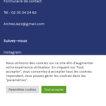
Formulaire de contact
Tél : 02 35 34 24 82
ArcheoJazz@gmail.com
Suivez-nous
Instagram
Facebook
Nous utilisons des cookies sur ce site afin d'augmenter
Youtube
votre expérience utilisateur. En cliquant sur "tout
accepter", vous consentez à accepter tous les cookies.
Cependant, vous pouvez gérer les cookies dans les
"paramètres"..
Paramètres cookies
Tout accepter
WITH
BY PIXIE-WEB
© 2026 ARCHÉOJAZZ