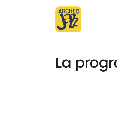
La prog
Al Di Meol
Asaf Avid
Célia Kam
La prog
Eagle-Eye
José Jam
Keziah Jo
Roberto F
Sinclair