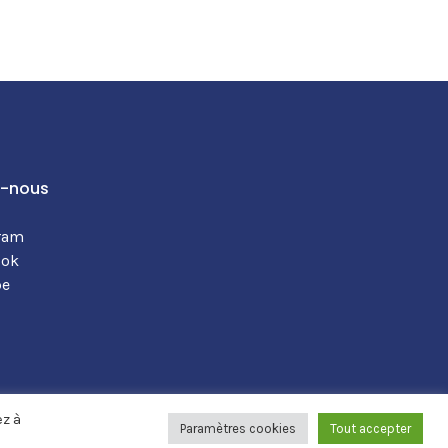
z-nous
ram
ook
be
ez à
Paramètres cookies
Tout accepter