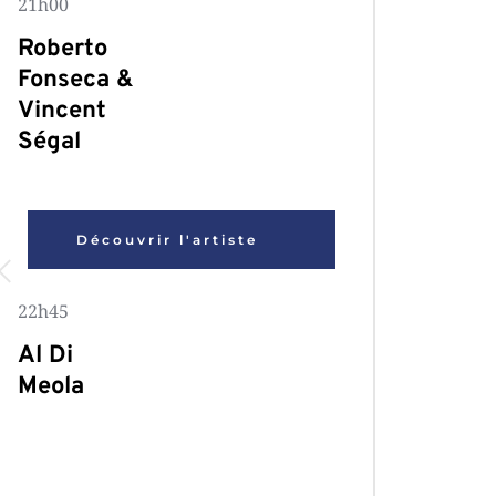
21h00 
Roberto 
Fonseca & 
Vincent 
Ségal
Découvrir l'artiste
22h45
Al Di 
Meola