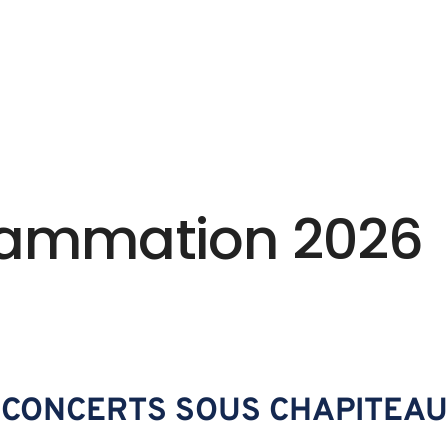
rammation 2026
Le festival
Infos pratiques
a
Histoire
an
Organisation
eni
Les mémoires
rammation 2026
 Cherry
En images
es
nes
onseca & Vincent Ségal
CONCERTS SOUS CHAPITEAU